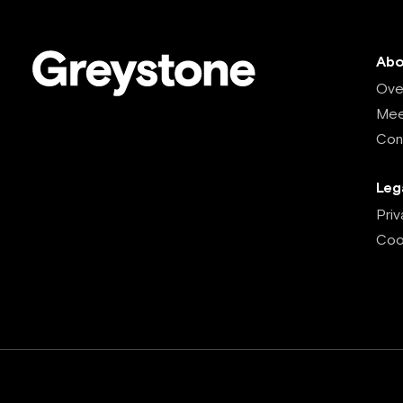
Abo
Ove
Mee
Con
Leg
Pri
Coo