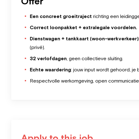
Offer
Een concreet groeitraject
richting een leiding
Correct loonpakket + extralegale voordelen.
Dienst
wagen + tankkaart (woon-werkverkeer)
(privé).
32 verlofdagen
, geen collectieve sluiting.
Echte waardering
: jouw input wordt gehoord, je
Respectvolle werkomgeving, open communicatie, e
Apply to this job