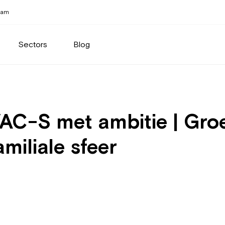
eam
Sectors
Blog
AC-S met ambitie | Gro
amiliale sfeer