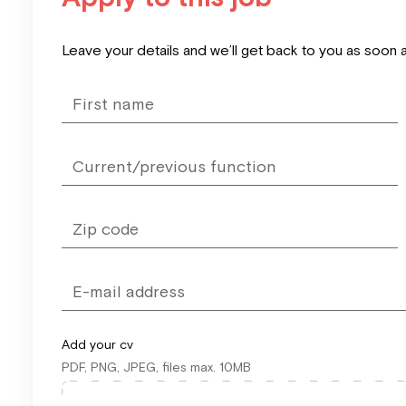
Leave
Leave your details and we’ll get back to you as soon 
this
field
blank
Add your cv
PDF, PNG, JPEG, files max. 10MB