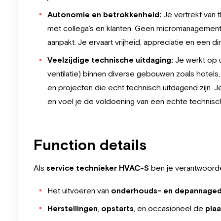
Autonomie en betrokkenheid:
Je vertrekt van 
met collega’s en klanten. Geen micromanagement, w
aanpakt. Je ervaart vrijheid, appreciatie en een d
Veelzijdige technische uitdaging:
Je werkt op u
ventilatie) binnen diverse gebouwen zoals hotels, 
en projecten die echt technisch uitdagend zijn. Je
en voel je de voldoening van een echte technis
Function details
Als
s
ervice technieker HVAC-S
ben je verantwoordel
Het uitvoeren van
onderhouds- en depannaged
Herstellingen
,
opstarts
, en occasioneel de
plaa