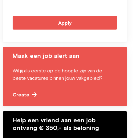
Apply
Maak een job alert aan
Wil jij als eerste op de hoogte zijn van de
beste vacatures binnen jouw vakgebied?
Create
Help een vriend aan een job
ontvang € 350,- als beloning