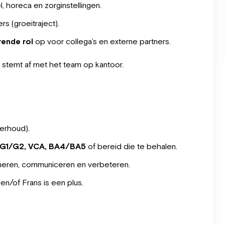
eel, horeca en zorginstellingen.
s (groeitraject).
rende rol
op voor collega’s en externe partners.
 en stemt af met het team op kantoor.
erhoud).
1, G1/G2, VCA, BA4/BA5
of bereid die te behalen.
dineren, communiceren en verbeteren.
en/of Frans is een plus.