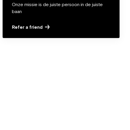
Onze missie is de juiste persoon in de juiste
baan
Refer a friend