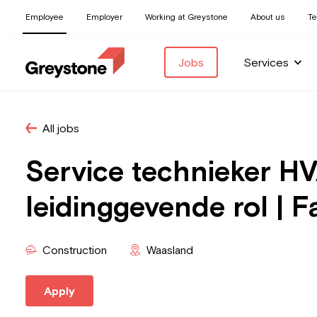
Employee
Employer
Working at Greystone
About us
T
Jobs
Services
All jobs
Service technieker HV
leidinggevende rol | F
Construction
Waasland
Apply