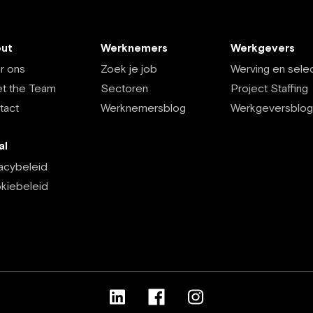
ut
Werknemers
Werkgevers
r ons
Zoek je job
Werving en selec
t the Team
Sectoren
Project Staffing
tact
Werknemersblog
Werkgeversblog
al
vacybeleid
kiebeleid