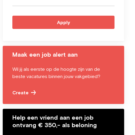
Apply
Maak een job alert aan
Wil jij als eerste op de hoogte zijn van de
beste vacatures binnen jouw vakgebied?
Create
Help een vriend aan een job
ontvang € 350,- als beloning