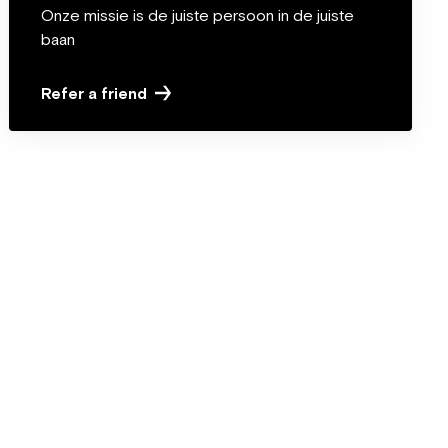
Onze missie is de juiste persoon in de juiste
baan
Refer a friend