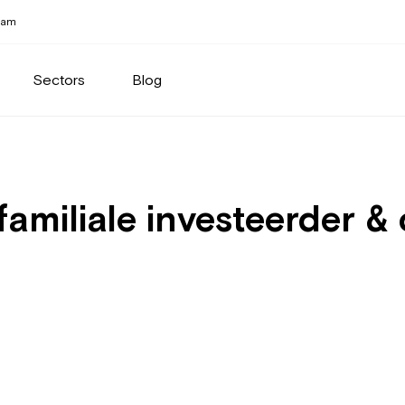
eam
Sectors
Blog
amiliale investeerder &