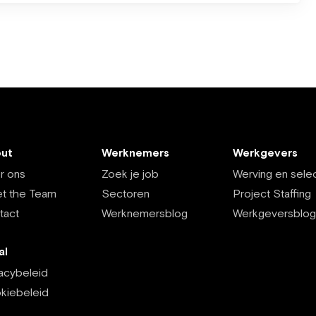
ut
Werknemers
Werkgevers
r ons
Zoek je job
Werving en selec
t the Team
Sectoren
Project Staffing
tact
Werknemersblog
Werkgeversblog
al
vacybeleid
kiebeleid