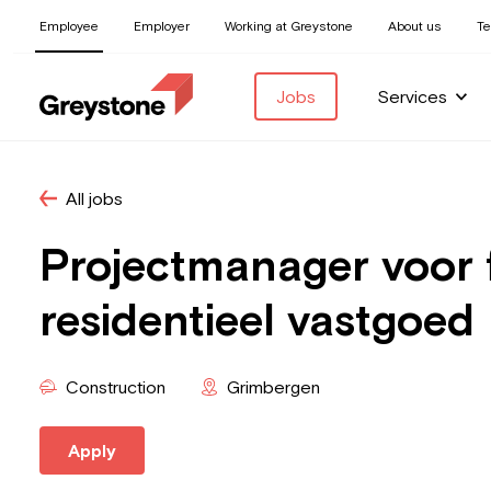
Employee
Employer
Working at Greystone
About us
T
Jobs
Services
All jobs
Projectmanager voor f
residentieel vastgoed
Construction
Grimbergen
Apply