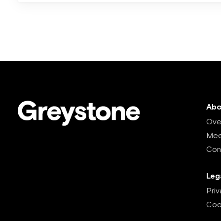
Abo
Ove
Mee
Con
Leg
Pri
Coo