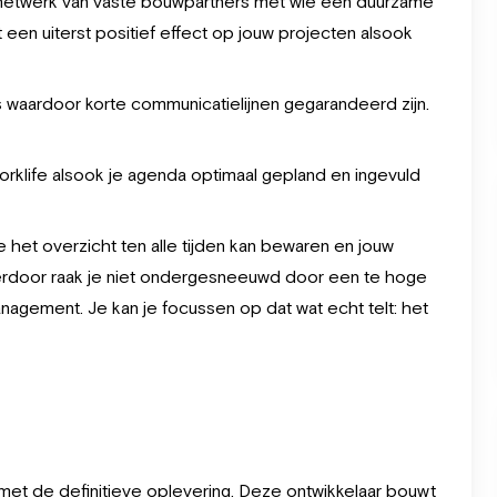
etwerk van vaste bouwpartners met wie een duurzame
t een uiterst positief effect op jouw projecten alsook
 waardoor korte communicatielijnen gegarandeerd zijn.
rklife alsook je agenda optimaal gepland en ingevuld
e het overzicht ten alle tijden kan bewaren en jouw
ierdoor raak je niet ondergesneeuwd door een te hoge
agement. Je kan je focussen op dat wat echt telt: het
n met de definitieve oplevering. Deze ontwikkelaar bouwt