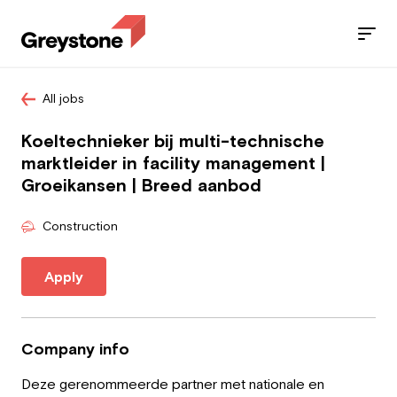
All jobs
Jobs
Koeltechnieker bij multi-technische
Services
marktleider in facility management |
Groeikansen | Breed aanbod
Sectors
Construction
Blog
Apply
Contact
Company info
Employee
Deze gerenommeerde partner met nationale en