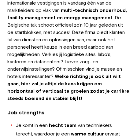
internationale vestigingen is vandaag één van de
Employer
marktleiders op vlak van
multi-technisch onderhoud,
facility management en energy management
. De
Working at Greystone
Belgische tak schoot officieel zo’n 10 jaar geleden uit
de startblokken, met succes! Deze firma biedt klanten
About us
tal van diensten en oplossingen aan, maar ook het
personeel heeft keuze in een breed aanbod aan
Team
mogelijkheden. Verkies jij logistieke sites, labo’s,
kantoren en datacenters? Liever zorg- en
EN
onderwijsinstellingen? Of misschien vind je musea en
hotels interessanter?
Welke richting je ook uit wilt
gaan, hier zal je altijd de kans krijgen om
horizontaal of verticaal te groeien zodat je carrière
steeds boeiend én stabiel blijft!
Job strengths
Je komt in een
hecht team
van techniekers
terecht, waardoor je een
warme cultuur
ervaart