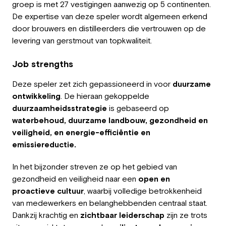
groep is met 27 vestigingen aanwezig op 5 continenten.
Employer
De expertise van deze speler wordt algemeen erkend
door brouwers en distilleerders die vertrouwen op de
Working at Greystone
levering van gerstmout van topkwaliteit.
About us
Job strengths
Team
Deze speler zet zich gepassioneerd in voor
duurzame
ontwikkeling
. De hieraan gekoppelde
EN
duurzaamheidsstrategie
is gebaseerd op
waterbehoud, duurzame landbouw, gezondheid en
veiligheid, en energie-efficiëntie en
emissiereductie.
In het bijzonder streven ze op het gebied van
gezondheid en veiligheid naar een
open en
proactieve cultuur
, waarbij volledige betrokkenheid
van medewerkers en belanghebbenden centraal staat.
Dankzij krachtig en
zichtbaar leiderschap
zijn ze trots