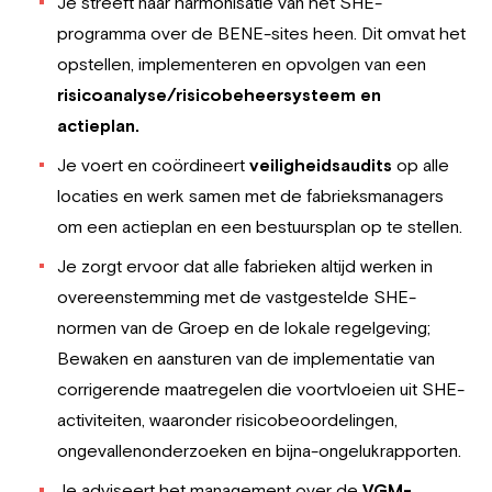
Je streeft naar harmonisatie van het SHE-
programma over de BENE-sites heen. Dit omvat het
opstellen, implementeren en opvolgen van een
risicoanalyse/risicobeheersysteem en
actieplan.
Je voert en coördineert
veiligheidsaudits
op alle
locaties en werk samen met de fabrieksmanagers
om een ​​actieplan en een bestuursplan op te stellen.
Je zorgt ervoor dat alle fabrieken altijd werken in
overeenstemming met de vastgestelde SHE-
normen van de Groep en de lokale regelgeving;
Bewaken en aansturen van de implementatie van
corrigerende maatregelen die voortvloeien uit SHE-
activiteiten, waaronder risicobeoordelingen,
ongevallenonderzoeken en bijna-ongelukrapporten.
Je adviseert het management over de
VGM-