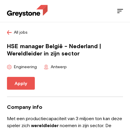
All jobs
Jobs
HSE manager België - Nederland |
Services
Wereldleider in zijn sector
Sectors
Engineering
Antwerp
Blog
Apply
Contact
Company info
Met een productiecapaciteit van 3 miljoen ton kan deze
Employee
speler zich
wereldleider
noemen in zijn sector. De