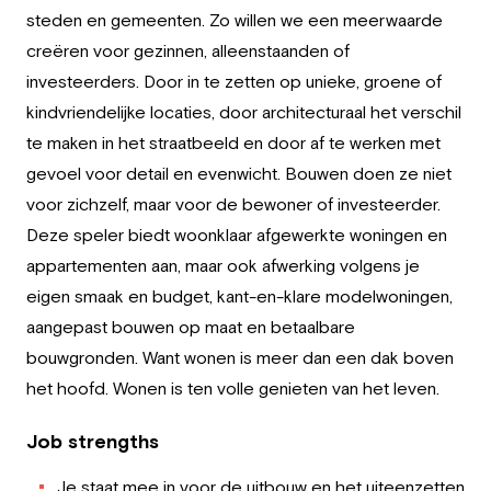
Employer
steden en gemeenten. Zo willen we een meerwaarde
creëren voor gezinnen, alleenstaanden of
Working at Greystone
investeerders. Door in te zetten op unieke, groene of
kindvriendelijke locaties, door architecturaal het verschil
About us
te maken in het straatbeeld en door af te werken met
gevoel voor detail en evenwicht. Bouwen doen ze niet
Team
voor zichzelf, maar voor de bewoner of investeerder.
EN
Deze speler biedt woonklaar afgewerkte woningen en
appartementen aan, maar ook afwerking volgens je
eigen smaak en budget, kant-en-klare modelwoningen,
aangepast bouwen op maat en betaalbare
bouwgronden. Want wonen is meer dan een dak boven
het hoofd. Wonen is ten volle genieten van het leven.
Job strengths
Je staat mee in voor de uitbouw en het uiteenzetten