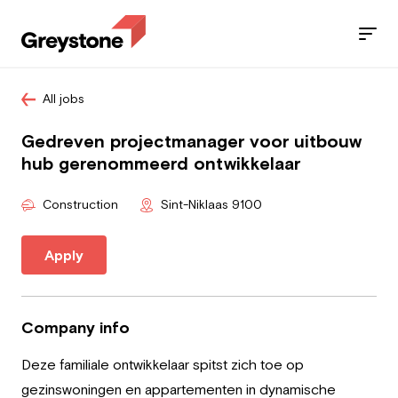
All jobs
Jobs
Gedreven projectmanager voor uitbouw
Services
hub gerenommeerd ontwikkelaar
Sectors
Construction
Sint-Niklaas 9100
Blog
Apply
Contact
Company info
Deze familiale ontwikkelaar spitst zich toe op
Employee
gezinswoningen en appartementen in dynamische