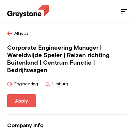
All jobs
Jobs
Corporate Engineering Manager |
Services
Wereldwijde Speler | Reizen richting
Buitenland | Centrum Functie |
Sectors
Bedrijfswagen
Blog
Engineering
Limburg
Contact
Apply
Employee
Company info