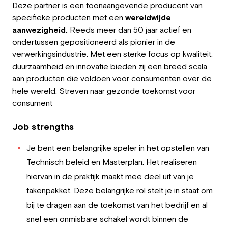
Deze partner is een toonaangevende producent van
Employer
specifieke producten met een
wereldwijde
aanwezigheid.
Reeds meer dan 50 jaar actief en
Working at Greystone
ondertussen gepositioneerd als pionier in de
verwerkingsindustrie. Met een sterke focus op kwaliteit,
About us
duurzaamheid en innovatie bieden zij een breed scala
aan producten die voldoen voor consumenten over de
Team
hele wereld. Streven naar gezonde toekomst voor
consument
EN
Job strengths
Je bent een belangrijke speler in het opstellen van
Technisch beleid en Masterplan. Het realiseren
hiervan in de praktijk maakt mee deel uit van je
takenpakket. Deze belangrijke rol stelt je in staat om
bij te dragen aan de toekomst van het bedrijf en al
snel een onmisbare schakel wordt binnen de