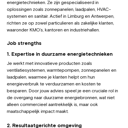
energietechnieken. Ze zijn gespecialiseerd in
Employer
oplossingen zoals zonnepanelen, laadpalen, HVAC-
systemen en sanitair. Actief in Limburg en Antwerpen,
Working at Greystone
richten ze op zowel particulieren als zakelijke klanten,
waaronder KMO’s, kantoren en industriehallen.
About us
Job strengths
Team
1. Expertise in duurzame energietechnieken
EN
Je werkt met innovatieve producten zoals
ventilatiesystemen, warmtepompen, zonnepanelen en
laadpalen, waarmee je klanten helpt om hun
energieverbruik te verduurzamen en kosten te
besparen. Door jouw advies speel je een cruciale rol in
de overgang naar duurzame energiebronnen, wat niet
alleen commercieel aantrekkelijk is, maar ook
maatschappelijk impact maakt.
2. Resultaatgerichte omgeving