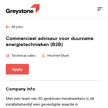
All jobs
Jobs
Commercieel adviseur voor duurzame
Services
energietechnieken (B2B)
Sectors
Technical sales
Hechtel-Eksel
Blog
Apply
Contact
Company info
Met een team van 30 gedreven medewerkers is dit
Employee
installatiebedrijf een gevestigde waarde in