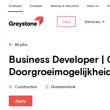
Employee
Employer
Working at Greystone
About us
T
Jobs
Services
All jobs
Business Developer |
Doorgroeimogelijkhei
Construction
Grobbendonk
Apply