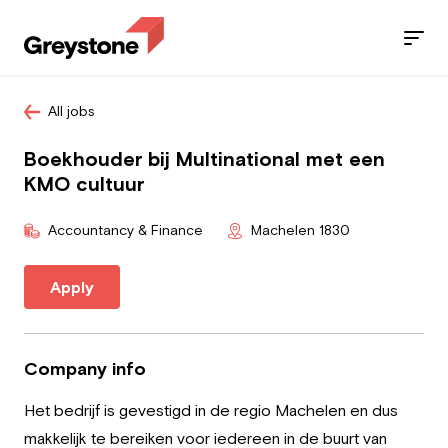
All jobs
Jobs
Boekhouder bij Multinational met een
Services
KMO cultuur
Sectors
Accountancy & Finance
Machelen 1830
Blog
Apply
Contact
Company info
Het bedrijf is gevestigd in de regio Machelen en dus
Employee
makkelijk te bereiken voor iedereen in de buurt van