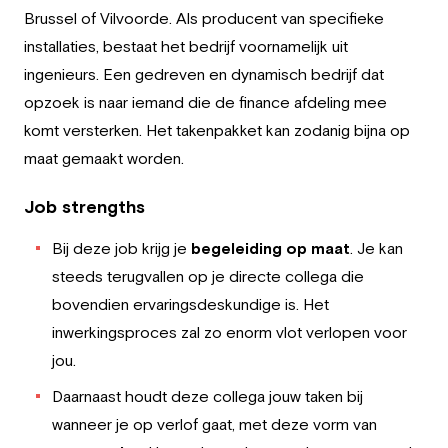
Employer
Brussel of Vilvoorde. Als producent van specifieke
installaties, bestaat het bedrijf voornamelijk uit
Working at Greystone
ingenieurs. Een gedreven en dynamisch bedrijf dat
opzoek is naar iemand die de finance afdeling mee
About us
komt versterken. Het takenpakket kan zodanig bijna op
maat gemaakt worden.
Team
Job strengths
EN
Bij deze job krijg je
begeleiding op maat
. Je kan
steeds terugvallen op je directe collega die
bovendien ervaringsdeskundige is. Het
inwerkingsproces zal zo enorm vlot verlopen voor
jou.
Daarnaast houdt deze collega jouw taken bij
wanneer je op verlof gaat, met deze vorm van