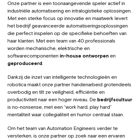
Onze partner is een toonaangevende speler
actief in
Employer
industriële automatisering en intralogistieke oplossingen
.
Met een sterke focus op innovatie en maatwerk levert
Working at Greystone
het bedrijf geavanceerde automatiseringsoplossingen
die perfect inspelen op de specifieke behoeften van
About us
haar klanten. Met een team van 40 professionals
worden mechanische, elektrische en
Team
softwarecomponenten
in-house
ontworpen
en
geproduceerd
.
EN
Dankzij de inzet van intelligente technologieën en
robotica maakt onze partner handenarbeid grotendeels
overbodig en tilt ze veiligheid, efficiëntie en
productiviteit naar een hoger niveau. De
bedrijfscultuur
is no-nonsense, met een “work hard, play hard”
mentaliteit waar collegialiteit en humor centraal staan.
Om het team van Automation Engineers verder te
versterken, is onze partner op zoek naar een ervaren