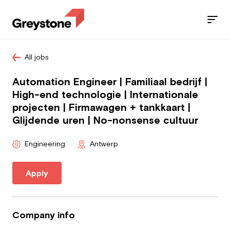
All jobs
Jobs
Automation Engineer | Familiaal bedrijf |
Services
High-end technologie | Internationale
projecten | Firmawagen + tankkaart |
Sectors
Glijdende uren | No-nonsense cultuur
Blog
Engineering
Antwerp
Contact
Apply
Employee
Company info