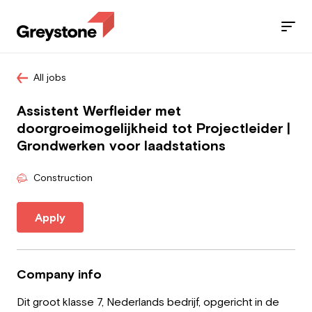
All jobs
Jobs
Assistent Werfleider met
Services
doorgroeimogelijkheid tot Projectleider |
Grondwerken voor laadstations
Sectors
Construction
Blog
Apply
Contact
Company info
Employee
Dit groot klasse 7, Nederlands bedrijf, opgericht in de