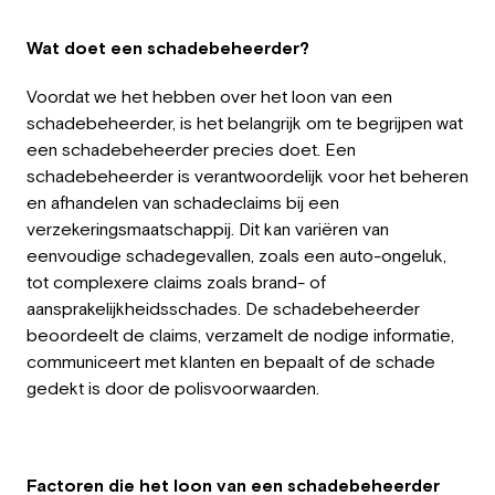
Employeur
Wat doet een schadebeheerder?
Travailler chez Greystone
Voordat we het hebben over het loon van een
À propos de nous
schadebeheerder, is het belangrijk om te begrijpen wat
een schadebeheerder precies doet. Een
Notre équipe
schadebeheerder is verantwoordelijk voor het beheren
en afhandelen van schadeclaims bij een
verzekeringsmaatschappij. Dit kan variëren van
FR
eenvoudige schadegevallen, zoals een auto-ongeluk,
tot complexere claims zoals brand- of
aansprakelijkheidsschades. De schadebeheerder
beoordeelt de claims, verzamelt de nodige informatie,
communiceert met klanten en bepaalt of de schade
gedekt is door de polisvoorwaarden.
Factoren die het loon van een schadebeheerder