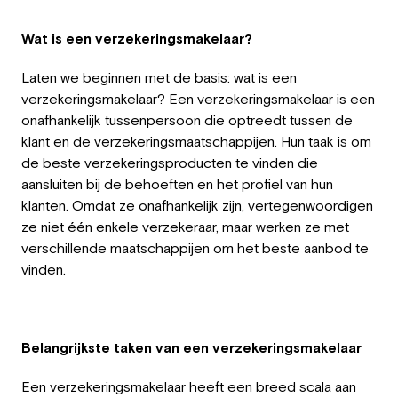
Employeur
Wat is een verzekeringsmakelaar
?
Travailler chez Greystone
Laten we beginnen met de basis: wat is een
À propos de nous
verzekeringsmakelaar? Een verzekeringsmakelaar is een
onafhankelijk tussenpersoon die optreedt tussen de
Notre équipe
klant en de verzekeringsmaatschappijen. Hun taak is om
de beste verzekeringsproducten te vinden die
aansluiten bij de behoeften en het profiel van hun
FR
klanten. Omdat ze onafhankelijk zijn, vertegenwoordigen
ze niet één enkele verzekeraar, maar werken ze met
verschillende maatschappijen om het beste aanbod te
vinden.
Belangrijkste taken van een verzekeringsmakelaar
Een verzekeringsmakelaar heeft een breed scala aan