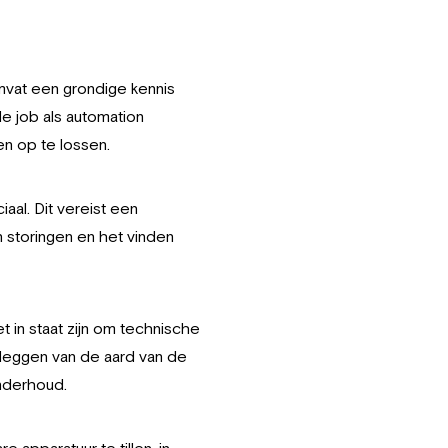
mvat een grondige kennis
 job als automation
en op te lossen.
aal. Dit vereist een
n storingen en het vinden
 in staat zijn om technische
uitleggen van de aard van de
nderhoud.
 apparatuur te tillen, in