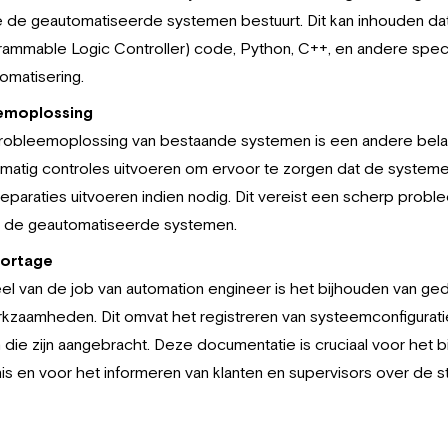
ie de geautomatiseerde systemen bestuurt. Dit kan inhouden da
grammable Logic Controller) code, Python, C++, en andere speci
tomatisering.
emoplossing
obleemoplossing van bestaande systemen is een andere belang
matig controles uitvoeren om ervoor te zorgen dat de system
reparaties uitvoeren indien nodig. Dit vereist een scherp pr
n de geautomatiseerde systemen.
portage
l van de job van automation engineer is het bijhouden van ge
erkzaamheden. Dit omvat het registreren van systeemconfigura
n die zijn aangebracht. Deze documentatie is cruciaal voor het 
 en voor het informeren van klanten en supervisors over de s