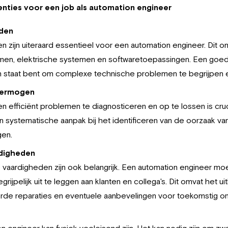
ties voor een job als automation engineer
eden
 zijn uiteraard essentieel voor een automation engineer. Dit o
en, elektrische systemen en softwaretoepassingen. Een goede
 in staat bent om complexe technische problemen te begrijpen 
vermogen
efficiënt problemen te diagnosticeren en op te lossen is cruci
n systematische aanpak bij het identificeren van de oorzaak va
gen.
digheden
ardigheden zijn ook belangrijk. Een automation engineer moet
egrijpelijk uit te leggen aan klanten en collega's. Dit omvat het 
rde reparaties en eventuele aanbevelingen voor toekomstig o
 engineer kan fysiek veeleisend zijn. Het kan nodig zijn om zware