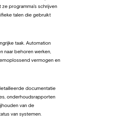
t ze programma's schrijven
fieke talen die gebruikt
rijke taak. Automation
en naar behoren werken,
obleemoplossend vermogen en
detailleerde documentatie
ties, onderhoudsrapporten
bijhouden van de
tatus van systemen.