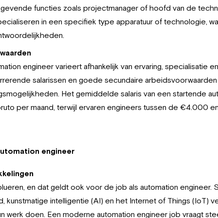
ggevende functies zoals projectmanager of hoofd van de techni
ecialiseren in een specifiek type apparatuur of technologie, wa
ntwoordelijkheden.
rwaarden
mation engineer varieert afhankelijk van ervaring, specialisatie 
rrerende salarissen en goede secundaire arbeidsvoorwaarden 
ngsmogelijkheden. Het gemiddelde salaris van een startende aut
uto per maand, terwijl ervaren engineers tussen de €4.000 e
automation engineer
kkelingen
volueren, en dat geldt ook voor de job als automation engineer.
 kunstmatige intelligentie (AI) en het Internet of Things (IoT)
un werk doen. Een moderne automation engineer job vraagt ste