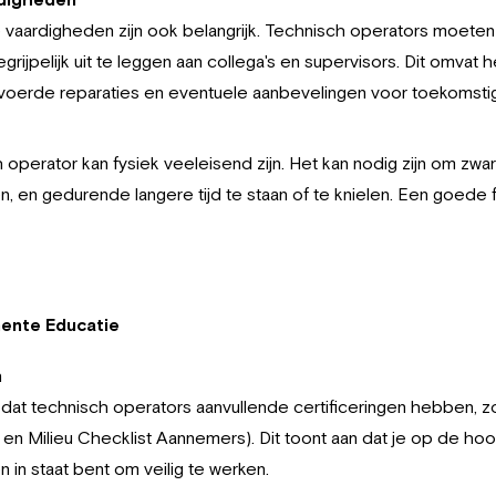
ardigheden zijn ook belangrijk. Technisch operators moeten i
egrijpelijk uit te leggen aan collega's en supervisors. Dit omvat 
voerde reparaties en eventuele aanbevelingen voor toekomsti
operator kan fysiek veeleisend zijn. Het kan nodig zijn om zware 
, en gedurende langere tijd te staan of te knielen. Een goede 
nente Educatie
n
 dat technisch operators aanvullende certificeringen hebben, z
 en Milieu Checklist Aannemers). Dit toont aan dat je op de ho
n in staat bent om veilig te werken.