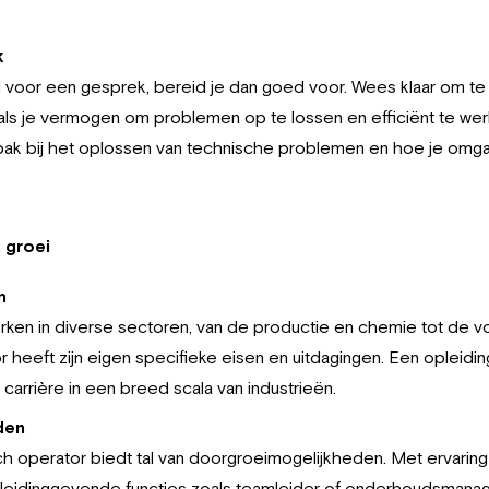
k
d voor een gesprek, bereid je dan goed voor. Wees klaar om te
nals je vermogen om problemen op te lossen en efficiënt te wer
ak bij het oplossen van technische problemen en hoe je omgaat
 groei
n
ken in diverse sectoren, van de productie en chemie tot de v
r heeft zijn eigen specifieke eisen en uitdagingen. Een opleidi
arrière in een breed scala van industrieën.
den
sch operator biedt tal van doorgroeimogelijkheden. Met ervaring
 leidinggevende functies zoals teamleider of onderhoudsmanag