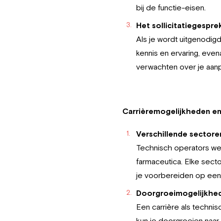
bij de functie-eisen.
Het sollicitatiegespre
Als je wordt uitgenodig
kennis en ervaring, eve
verwachten over je aanp
Carrièremogelijkheden en
Verschillende sectore
Technisch operators wer
farmaceutica. Elke secto
je voorbereiden op een c
Doorgroeimogelijkhe
Een carrière als techni
kun je doorgroeien naar