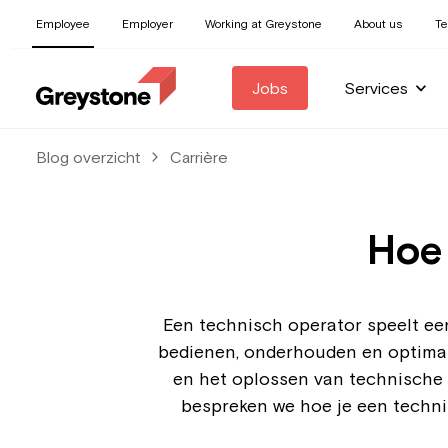
Employee
Employer
Working at Greystone
About us
T
Jobs
Services
Blog overzicht
Carrière
Hoe 
Een technisch operator speelt een 
bedienen, onderhouden en optimali
en het oplossen van technische pr
bespreken we hoe je een techni